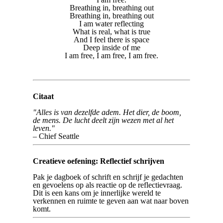
Breathing in, breathing out
Breathing in, breathing out
I am water reflecting
What is real, what is true
And I feel there is space
Deep inside of me
I am free, I am free, I am free.
Citaat
"Alles is van dezelfde adem. Het dier, de boom,
de mens. De lucht deelt zijn wezen met al het
leven."
– Chief Seattle
Creatieve oefening: Reflectief schrijven
Pak je dagboek of schrift en schrijf je gedachten
en gevoelens op als reactie op de reflectievraag.
Dit is een kans om je innerlijke wereld te
verkennen en ruimte te geven aan wat naar boven
komt.