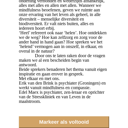
onderling verbonden en wederzijds afhankelijk,
alles met alles en allen met allen. Wanneer we
mindfulness beoefenen, geven we ruimte aan
onze ervaring van het leven als geheel, in alle
diversiteit – menselijke diversiteit en
biodiversiteit. Er valt niets buiten, alles en
iedereen hoort erbij.
‘Heel’ refereert ook naar ‘helen’. Hoe ontdekken
we de weg? Hoe kan zelfzorg en zorg voor de
ander hand in hand gaan? Hoe spreken we het
‘helend’ vermogen aan in onszelf, in elkaar, en
overal in de natuur?
Door ons te laten raken door de vragen
maken we al een bescheiden begin van
antwoord.
Beide sprekers benaderen het thema vanuit eigen
inspiratie en gaan erover in gesprek.
Met elkaar en met ons.
Erik van den Brink is psychiater (Groningen) en
werkt vanuit mindfulness en compassie.
Edel Maex is psychiater, zen-leraar en oprichter
van de Stresskliniek en van Leven in de
maalstroom.
Markeer als voltooid