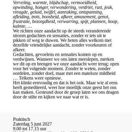
Verveling, warmte, blijdschap, vermoeidheid,
opwinding, honger, verwondering, verdriet, rust, j
euk,
vreugde, geluid, twijfel, aanraking, ontspanning,
afleiding, trots, boosheid, afkeer, amusement, genot,
frustratie, bezorgdheid, verwarring, spijt, plannen, hoop,
kalmte, …
We richten onze aandacht op de steeds veranderende
stroom gedachten en sensaties, zonder er iets uit te
pikken of weg te duwen. We heten alles welkom met
dezelfde vriendelijke aandacht, zonder voorkeuren of
afkeer.
Gedachten, gevoelens en sensaties komen op en
verdwijnen. Wanneer we ons laten meeslepen, merken
we dit op en brengen we onze aandacht weer terug; open
voor het volgende moment. Zonder te weten, zonder
oordelen, zonder doel, maar met een mateloze mildheid
… Telkens weer opnieuw.
Het klinkt eenvoudig en dat is het ook. Maar wie al eens
heeft gemediteerd, weet hoe moeilijk onze geest het ons
kan maken. Gesteund door de groep laten we ons dragen
door de stilte en kijken we naar wat er is.
Praktisch
Zaterdag 5 juni 2027
9.00 tot 17.15 uur