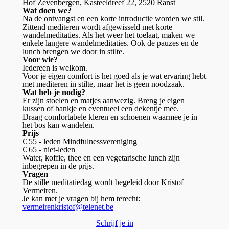
Hof Zevenbergen, Kasteeldreef 22, 2520 Ranst
Wat doen we?
Na de ontvangst en een korte introductie worden we stil.
Zittend mediteren wordt afgewisseld met korte
wandelmeditaties. Als het weer het toelaat, maken we
enkele langere wandelmeditaties. Ook de pauzes en de
lunch brengen we door in stilte.
Voor wie?
Iedereen is welkom.
Voor je eigen comfort is het goed als je wat ervaring hebt
met mediteren in stilte, maar het is geen noodzaak.
Wat heb je nodig?
Er zijn stoelen en matjes aanwezig. Breng je eigen
kussen of bankje en eventueel een dekentje mee.
Draag comfortabele kleren en schoenen waarmee je in
het bos kan wandelen.
Prijs
€ 55 - leden Mindfulnessvereniging
€ 65 - niet-leden
Water, koffie, thee en een vegetarische lunch zijn
inbegrepen in de prijs.
Vragen
De stille meditatiedag wordt begeleid door Kristof
Vermeiren.
Je kan met je vragen bij hem terecht:
vermeirenkristof@telenet.be
Schrijf je in