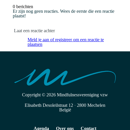
0 berichten
Er zijn nog geen reacties. Wees de eerste die een reactie
plaatst!
Laat een reactie achter
Meld je aan of registreer om een ​​reactie te
plaatsen
Copyright © 2026
Mindfulnessvereniging vzw
Elisabeth Desoleilstraat 12
·
2800 Mechelen
België
Agenda
Over ons
Contact