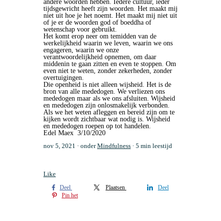
andere woorden hebben. Iedere cultuur, ieder
tijdsgewricht heeft zijn woorden. Het maakt mij
niet uit hoe je het noemt. Het maakt mij niet uit
of je er de woorden god of boeddha of
wetenschap voor gebruikt.
Het komt erop neer om temidden van de
werkelijkheid waarin we leven, waarin we ons
engageren, waarin we onze
verantwoordelijkheid opnemen, om daar
middenin te gaan zitten en even te stoppen. Om
even niet te weten, zonder zekerheden, zonder
overtuigingen.
Die openheid is niet alleen wijsheid. Het is de
bron van alle mededogen. We verliezen ons
mededogen maar als we ons afsluiten. Wijsheid
en mededogen zijn onlosmakelijk verbonden.
Als we het weten afleggen en bereid zijn om te
kijken wordt zichtbaar wat nodig is. Wijsheid
en mededogen roepen op tot handelen.
Edel Maex 3/10/2020
nov 5, 2021
onder
Mindfulness
5 min leestijd
Like
Deel
Plaatsen
Deel
Pin het