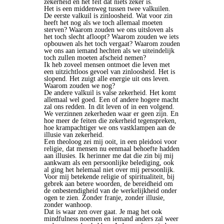
zekerheid en het feit dat niets zeker is.
Het is een middenweg tussen twee valkuilen.
De eerste valkuil is zinloosheid. Wat voor zin
heeft het nog als we toch allemaal moeten
sterven? Waarom zouden we ons uitsloven als
het toch slecht afloopt? Waarom zouden we iets
opbouwen als het toch vergaat? Waarom zouden
we ons aan iemand hechten als we uiteindelijk
toch zullen moeten afscheid nemen?
Ik heb zoveel mensen ontmoet die leven met
een uitzichtloos gevoel van zinloosheid. Het is
slopend. Het zuigt alle energie uit ons leven.
Waarom zouden we nog?
De andere valkuil is valse zekerheid. Het komt
allemaal wel goed. Een of andere hogere macht
zal ons redden. In dit leven of in een volgend.
We verzinnen zekerheden waar er geen zijn. En
hoe meer de feiten die zekerheid tegenspreken,
hoe krampachtiger we ons vastklampen aan de
illusie van zekerheid.
Een theoloog zei mij ooit, in een pleidooi voor
religie, dat mensen nu eenmaal behoefte hadden
aan illusies. Ik herinner me dat die zin bij mij
aankwam als een persoonlijke belediging, ook
al ging het helemaal niet over mij persoonlijk.
Voor mij betekende religie of spiritualiteit, bij
gebrek aan betere woorden, de bereidheid om
de onbestendigheid van de werkelijkheid onder
ogen te zien. Zonder franje, zonder illusie,
zonder wanhoop.
Dat is waar zen over gaat. Je mag het ook
mindfulness noemen en iemand anders zal weer