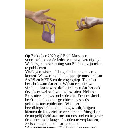
Op 3 oktober 2020 gaf Edel Maex een
voordracht voor de leden van onze vereniging.
We kregen toestemming van Edel om zijn tekst
te publiceren.
Virologen wisten al lang dat het er zat aan te
komen. We waren op het nippertje ontsnapt aan
SARS en MERS en de vogelgriep. Toen het
bericht kwam dat er in Wuhan een nieuwe
virale uitbraak was, dacht iedereen dat het ook
deze keer wel snel zou overwaaien. Helaas.
Er is niets nieuws onder de zon. De mensheid
heeft in de loop der geschiedenis steeds
gekampt met epidemies. Wanneer de
bevolkingsdichtheid te hoog wordt, krijgen
kiemen de kans zich te verspreiden. Voeg daar
de mogelijkheid aan toe om ons snel en in grote
drommen over lange afstanden te verplaatsen,
zelfs van continent naar continent.
We sputteren tegen. ‘Dit kunnen ze ons toch