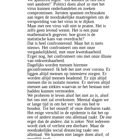
niet aandoen!’ Politici doen alsof ze met het
virus kunnen onderhandelen en zoeken
compromissen. Juristen spannen rechtszaken
aan tegen de noodzakelijke maatregelen om de
verspreiding van het virus in te dijken.
Maar met een virus valt niet te praten. Het is
zelfs geen levend wezen. Het is een puur
mathematisch gegeven: hoe groot is de
statistische kans van overdracht?
Dat is heel confronterend. Maar het is niets
nieuws. Het confronteert ons met onze
vergankelijkheid, met onze kwetsbaarheid.
Erger nog, het confronteert ons met onze illusie
van onkwetsbaarheid.
Dagelijks worden mensen hiermee
geconfronteerd. Ik heb het niet over corona. Er
liggen altijd mensen op intensieve zorgen. Er
worden altijd mensen beademd. Er zijn altijd
mensen die in isolatie moeten. Er sterven altijd
mensen aan ziektes waarvan ze het bestaan niet
hadden kunnen vermoeden.
We proberen te leven alsof het niet zo is, alsof
het ons niet zal overkomen. Meestal slagen we
er lange tijd in om het ver van ons bed te
houden. Tot het onszelf of onze dierbaren raakt.
Het enige verschil in de epidemie is dat het op
een of andere manier ons allemaal raakt. De ene
erger dan de andere, dat is zeker. Niet iedereen
wordt ziek of verliest een dierbare. Maar de
noodzakelijke social distancing raakt ons
allemaal. We kunnen niet langer doen alsof, of
moeilijk toch.